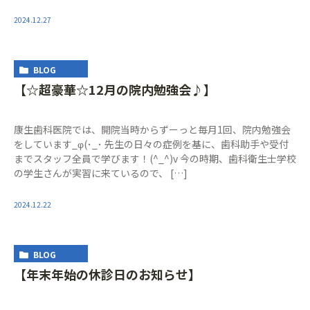
2024.12.27
BLOG
【☆超豪華☆12月の院内勉強会♪】
康生歯科医院では、開院当時からずーっと毎月1回、院内勉強会
をしています_φ(･_･ 先生の日々の症例を基に、歯科助手や受付
までスタッフ全員で学びます！(^_^)v 今の時期、歯科衛生士学校
の学生さんが実習に来ているので、 […]
2024.12.22
BLOG
【年末年始の休診日のお知らせ】