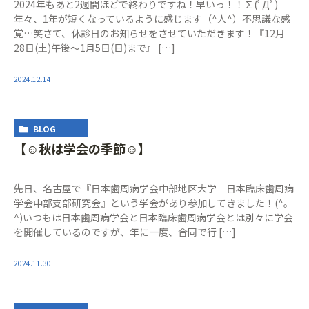
2024年もあと2週間ほどで終わりですね！早いっ！！∑(ﾟДﾟ)
年々、1年が短くなっているように感じます（^人^）不思議な感
覚…笑さて、休診日のお知らせをさせていただきます！『12月
28日(土)午後〜1月5日(日)まで』 […]
2024.12.14
BLOG
【☺︎秋は学会の季節☺︎】
先日、名古屋で『日本歯周病学会中部地区大学 日本臨床歯周病
学会中部支部研究会』という学会があり参加してきました！(^｡
^)いつもは日本歯周病学会と日本臨床歯周病学会とは別々に学会
を開催しているのですが、年に一度、合同で行 […]
2024.11.30