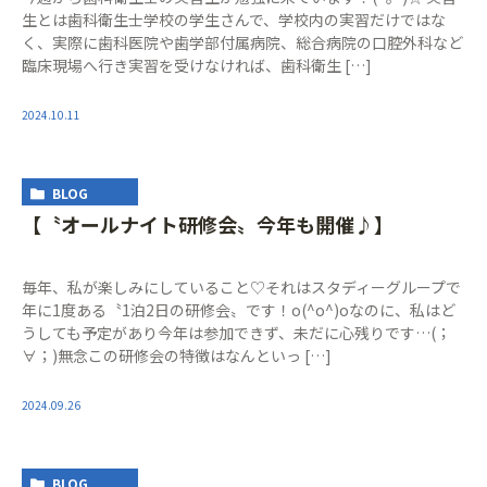
生とは歯科衛生士学校の学生さんで、学校内の実習だけではな
く、実際に歯科医院や歯学部付属病院、総合病院の口腔外科など
臨床現場へ行き実習を受けなければ、歯科衛生 […]
2024.10.11
BLOG
【〝オールナイト研修会〟今年も開催♪】
毎年、私が楽しみにしていること♡それはスタディーグループで
年に1度ある〝1泊2日の研修会〟です！o(^o^)oなのに、私はど
うしても予定があり今年は参加できず、未だに心残りです…(；
∀；)無念この研修会の特徴はなんといっ […]
2024.09.26
BLOG