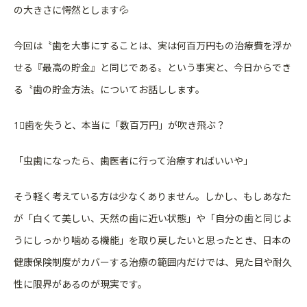
の
大きさに愕然とします💦
今回は〝歯を大事にすることは、実は何百万円もの治療費を浮か
せ
る『最高の貯金』と同じである〟という事実と、今日からでき
る〝
歯の貯金方法〟についてお話しします。
1⃣歯を失うと、本当に「数百万円」が吹き飛ぶ？
「虫歯になったら、歯医者に行って治療すればいいや」
そう軽く考えている方は少なくありません。しかし、もしあなた
が
「白くて美しい、天然の歯に近い状態」や「自分の歯と同じよ
うに
しっかり噛める機能」を取り戻したいと思ったとき、日本の
健康保
険制度がカバーする治療の範囲内だけでは、見た目や耐久
性に限界
があるのが現実です。