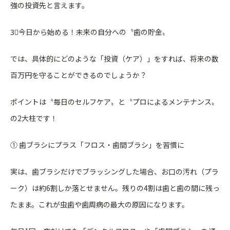
強
の投資先と言えます。
3⃣今日から始める！未来の自分への〝歯の貯金〟
では、具体的にどのような「投資（ケア）」をすれば、将来の数
百
万円を守ることができるのでしょうか？
ポイントは〝毎日のセルフケア〟と〝プロによるメンテナンス〟
の
2大柱です！
① 歯ブラシにプラス「フロス・歯間ブラシ」を習慣に
実は、歯ブラシだけでブラッシングした場合、お口の汚れ（プラ
ー
ク）は約6割しか落とせません。残りの4割は歯と歯の間に残っ
た
まま。これが虫歯や歯周病の最大の原因になります。