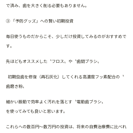
で
済み、歯を大きく削る必要もありません。
③ 「予防グッズ」への賢い初期投資
毎日使うものだからこそ、少しだけ投資してみるのがおすすめで
す
。
先ほどもオススメした〝フロス〟や〝歯間ブラシ〟
初期虫歯を修復（再石灰化）してくれる高濃度フッ素配合の〝
歯磨き粉〟
細かい振動で効率よく汚れを落とす〝電動歯ブラシ〟
を使ってみても良いと思います。
これらへの数百円〜数万円の投資は、将来の自費治療費に比べれ