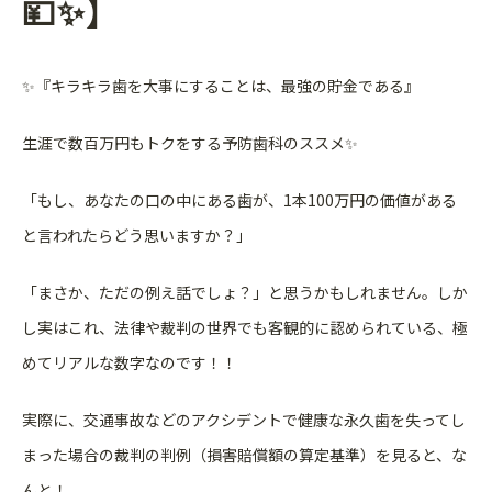
💴✨】
✨『キラキラ歯を大事にすることは、最強の貯金である』
生涯で数百万円もトクをする予防歯科のススメ✨
「もし、あなたの口の中にある歯が、1本100万円の価値がある
と言われたらどう思いますか？」
「まさか、ただの例え話でしょ？」と思うかもしれません。しか
し
実はこれ、法律や裁判の世界でも客観的に認められている、極
めて
リアルな数字なのです！！
実際に、交通事故などのアクシデントで健康な永久歯を失ってし
ま
った場合の裁判の判例（損害賠償額の算定基準）を見ると、
な
んと！