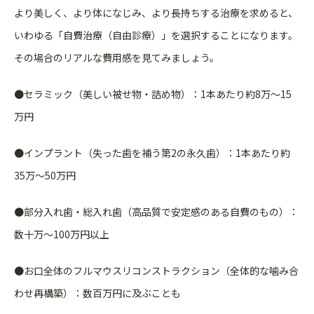
より美しく、より体になじみ、より長持ちする治療を求めると、
い
わゆる「自費治療（自由診療）」を選択することになります。
その
場合のリアルな費用感を見てみましょう。
●セラミック（美しい被せ物・詰め物）：1本あたり約8万〜
15
万円
●インプラント（失った歯を補う第2の永久歯）：1本あたり
約
35万〜50万円
●部分入れ歯・総入れ歯（高品質で安定感のある自費のもの）：
数十
万〜100万円以上
●お口全体のフルマウスリコンストラクション（全体的な噛み
合
わせ再構築）：数百万円に及ぶことも