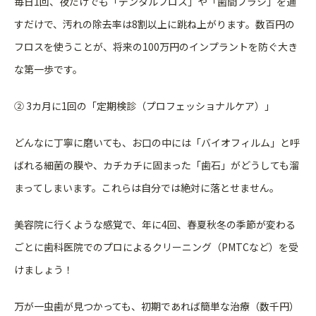
毎日1回、夜だけでも「デンタルフロス」や「歯間ブラシ」を通
す
だけで、汚れの除去率は8割以上に跳ね上がります。数百円の
フロ
スを使うことが、将来の100万円のインプラントを防ぐ大き
な第
一歩です。
② 3カ月に1回の「定期検診（プロフェッショナルケア）」
どんなに丁寧に磨いても、お口の中には「バイオフィルム」と呼
ば
れる細菌の膜や、カチカチに固まった「歯石」がどうしても溜
まっ
てしまいます。これらは自分では絶対に落とせません。
美容院に行くような感覚で、年に4回、春夏秋冬の季節が変わる
ご
とに歯科医院でのプロによるクリーニング（PMTCなど）
を受
けましょう！
万が一虫歯が見つかっても、初期であれば簡単な治療（数千円）