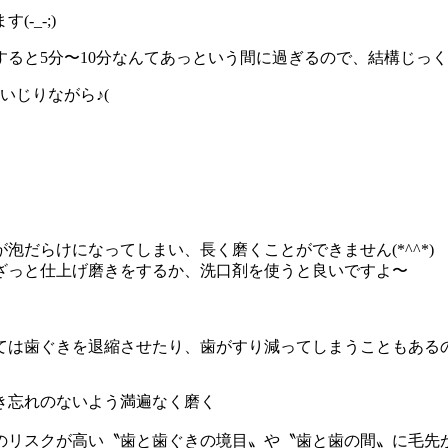
ます
(-_-;)
すると
5分〜10分なんてあっという間に過ぎるので、結構じっ
をいじ
りながら♪(
が泡だ
らけになってしまい、長く磨くことができません(*^^*)
ざっと
仕上げ磨きをするか、洗口剤を使うと良いですよ〜
ては歯
ぐきを退縮させたり、歯がすり減ってしまうこともある
き忘れ
のないよう満遍なく磨く
のリス
クが高い〝歯と歯ぐきの境目〟や〝歯と歯の間〟
に毛先が