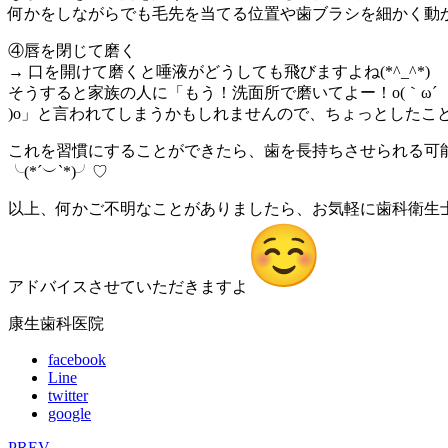
何かをしながらでも毛先を当てる位置や歯ブラシを細かく動
④唇を閉じて磨く
→ 口を開けて磨くと唾液がどうしても飛びますよね(*^_^*)
そうすると家族の人に「もう！洗面所で磨いてよー！o(｀ω´
)o」と言われてしまうかもしれませんので、ちょっとしたこ
これを習慣にすることができたら、歯を長持ちさせられる可
╰(*´︶`*)╯♡
以上、何かご不明なことがありましたら、お気軽に歯科衛生
アドバイスさせていただきますよ
康生歯科医院
facebook
Line
twitter
google
PREV