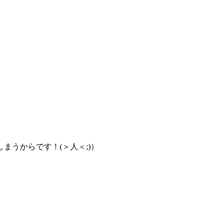
しまうから
です！(＞人＜;)）