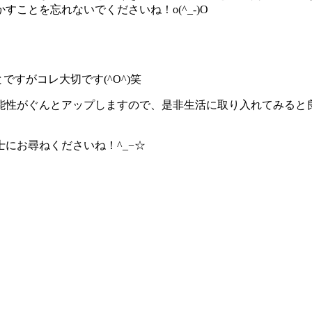
かすこ
とを忘れないでくださいね！o(^_-)O
とで
すがコレ大切です(^O^)笑
能性が
ぐんとアップしますので、是非生活に取り入れてみると
士にお
尋ねくださいね！^_−☆