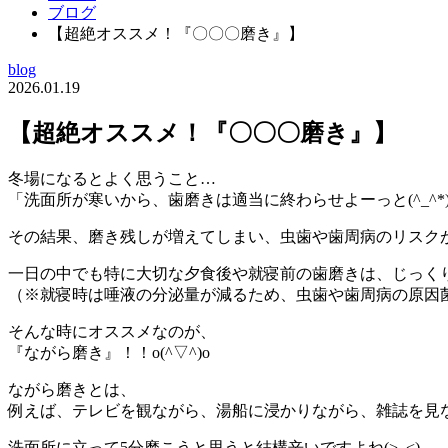
ブログ
【超絶オススメ！『〇〇〇磨き』】
blog
2026.01.19
【超絶オススメ！『〇〇〇磨き』】
冬場になるとよく思うこと…
「洗面所が寒いから、歯磨きは適当に終わらせよーっと(^_^*
その結果、磨き残しが増えてしまい、虫歯や歯周病のリスク
一日の中でも特に大切な夕食後や就寝前の歯磨きは、じっく
（※就寝時は唾液の分泌量が減るため、虫歯や歯周病の原因
そんな時にオススメなのが、
『ながら磨き』！！o(^▽^)o
ながら磨きとは、
例えば、テレビを観ながら、湯船に浸かりながら、雑誌を見
洗面所に立って5分磨こうと思うと結構辛いですよね(>_<)