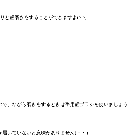
くりと歯
磨きをすることができますよ(^-^)
ので、なが
ら磨きをするときは手用歯ブラシを使いましょう
届いていないと意味がありません(´･_･`)