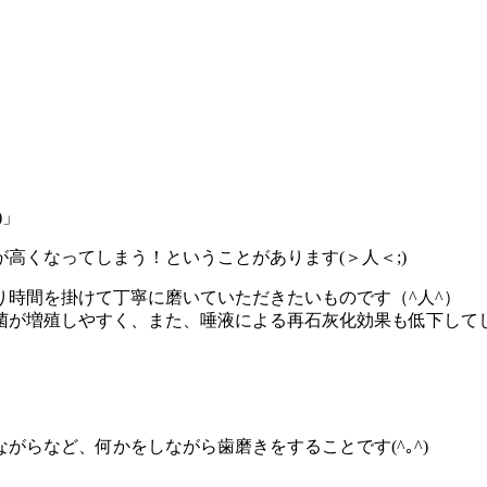
)」
が高く
なってしまう！ということがあります(＞人＜;)
り時間
を掛けて丁寧に磨いていただきたいものです（^人^）
菌が増
殖しやすく、また、唾液による再石灰化効果も低下して
ながら
など、何かをしながら歯磨きをすることです(^｡^)