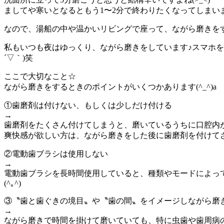
ましてや寒いとなるともう1〜2分で終わりたくなってしまい
なので、湯船の中や温かいリビングで座って、ながら磨きを
私もいつも夜はゆっくり、ながら磨きをしています♪スマホ
´▽｀)笑
ここで大切なこと☆
ながら磨きをするときのポイントがいくつかあります(^_^)a
①歯磨剤は付けない、もしくは少しだけ付ける
→
歯磨剤をたくさん付けてしまうと、磨いているうちに口腔内
爽快感が欲しい方は、ながら磨きをした後に歯磨剤を付けて
②電動歯ブラシは使用しない
→
電動歯ブラシを長時間使用していると、種類やモードによっ
(^｡^)
③〝歯と歯ぐきの境目〟や〝歯の間〟をイメージしながら磨
→
ながら磨きで時間を掛けて磨いていても、特に虫歯や歯周病