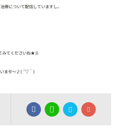
ト治療について配信していますし、
てみてくださいね★彡
ませ〜♪( ´▽｀)