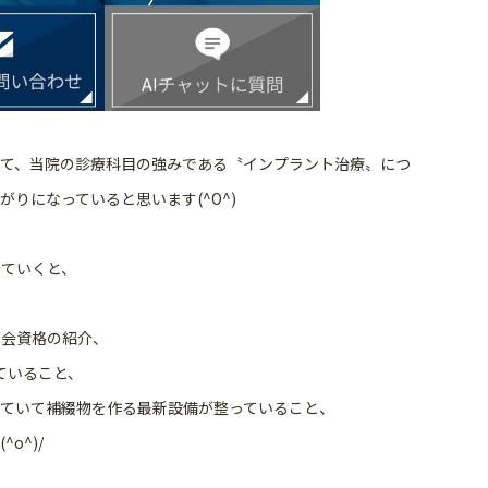
て、当院の診療科
目の強みである〝インプラント治療〟につ
りになっていると思います(^O^)
ていくと、
学会資格の紹介、
ていること、
ていて補綴物を作る最新設備が整っていること
、
o^)/