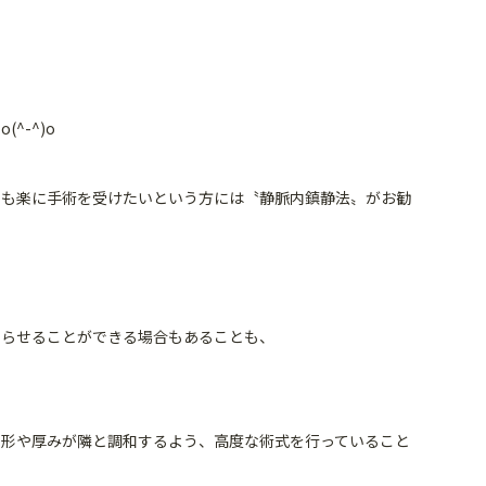
^-^)o
でも楽に手術を受けたいという方には〝静脈内鎮静法〟
がお勧
わらせることができる場合もあることも、
の形や厚みが隣と調和するよう、
高度な術式を行っていること