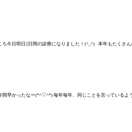
すところ今日明日2日間の診療になりました！(^_^) 本年もた
早かったなー(*^▽^*) 毎年毎年、同じことを言っているような