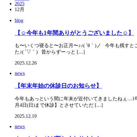
2025
12月
blog
【☺︎今年も1年間ありがとうございました☺︎】
も〜いくつ寝ると〜お正月〜♪♪( ´θ｀)ノ 今年も残
た♪( ´▽｀) 昔からずーっと […]
2025.12.26
news
【年末年始の休診日のお知らせ】
今年もあっという間に年末が近付いてきましたねぇ…1年間
月4日(日)まで休診】とさせていただ […]
2025.12.19
news