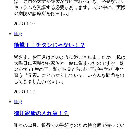
は、専門の大学か短大か専門学校へ行き、必要なカリ
キュラムを受講する必要があります。 その中に、実際
の病院や診療所を何ヶ […]
2023.01.19
blog
衝撃！！チタンじゃない！？
皆さま、お正月はどのように過ごされましたか。 私は
大晦日に両親や妹家族と一緒に集まったのですが、妹
の小学5年生の子、私から見たら甥っ子が中学2年生で
習う〝元素〟にどハマりしていて、いろんな問題を出
してきました(^o^)w […]
2023.01.17
blog
徳川家康の入れ歯！？
昨年の12月、銀行での手続きのため待合所で待ってい