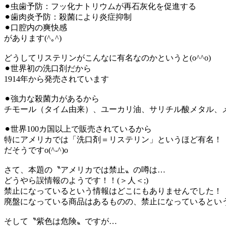
⚫︎虫歯予防：フッ化ナトリウムが再石灰化を促進する
⚫︎歯肉炎予防：殺菌により炎症抑制
⚫︎口腔内の爽快感
があります(^｡^)
どうしてリステリンがこんなに有名なのかというと(o^^o)
⚫︎世界初の洗口剤だから
1914年から発売されています
⚫︎強力な殺菌力があるから
チモール（タイム由来）、ユーカリ油、サリチル酸メタル、
⚫︎世界100カ国以上で販売されているから
特にアメリカでは「洗口剤＝リステリン」というほど有名！
だそうですo(^-^)o
さて、本題の〝アメリカでは禁止〟の噂は…
どうやら誤情報のようです！！(＞人＜;)
禁止になっているという情報はどこにもありませんでした！
廃盤になっている商品はあるものの、禁止になっているという製
そして〝紫色は危険〟ですが…