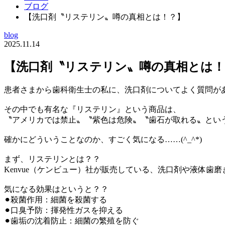
ブログ
【洗口剤〝リステリン〟噂の真相とは！？】
blog
2025.11.14
【洗口剤〝リステリン〟噂の真相とは！
患者さまから歯科衛生士の私に、洗口剤についてよく質問があ
その中でも有名な『リステリン』という商品は、
〝アメリカでは禁止〟〝紫色は危険〟〝歯石が取れる〟という噂
確かにどういうことなのか、すごく気になる……(^_^*)
まず、リステリンとは？？
Kenvue（ケンビュー）社が販売している、洗口剤や液体
気になる効果はというと？？
⚫︎殺菌作用：細菌を殺菌する
⚫︎口臭予防：揮発性ガスを抑える
⚫︎歯垢の沈着防止：細菌の繁殖を防ぐ