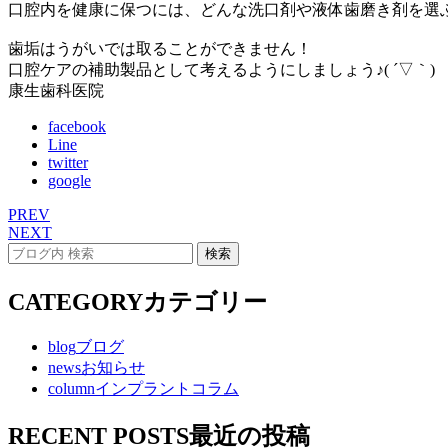
口腔内を健康に保つには、どんな洗口剤や液体歯磨き剤を選ぶの
歯垢はうがいでは取ることができません！
口腔ケアの補助製品として考えるようにしましょう♪( ´▽｀)
康生歯科医院
facebook
Line
twitter
google
PREV
NEXT
CATEGORY
カテゴリー
blog
ブログ
news
お知らせ
column
インプラントコラム
RECENT POSTS
最近の投稿