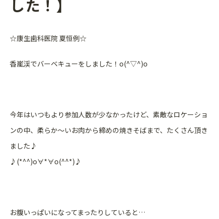
した！】
☆康生歯科医院 夏恒例☆
香嵐渓でバーベキューをしました！o(^▽^)o
今年はいつもより参加人数が少なかったけど、素敵なロケーショ
ンの中、柔らか〜いお肉から締めの焼きそばまで、たくさん頂き
ました♪
♪(*^^)o∀*∀o(^^*)♪
お腹いっぱいになってまったりしていると…