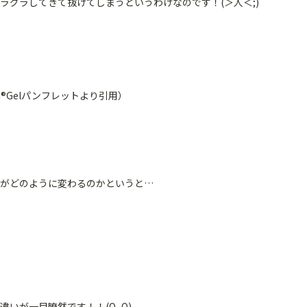
ラグラしてきて抜けてしまうというわけなのです！(＞人＜;)
®️Gelパンフレットより引用）
がどのように変わるのかというと…
いが一目瞭然です！！(O_O)