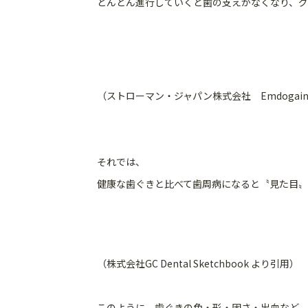
どんどん進行していくと歯の支えがなくなり、グ
（ストローマン・ジャパン株式会社 Emdogain
それでは、
健康な歯ぐきと比べて歯周病になると〝見た目〟
（株式会社GC Dental Sketchbook より引用）
このように、歯ぐきの色・形・固さ・出血など、違