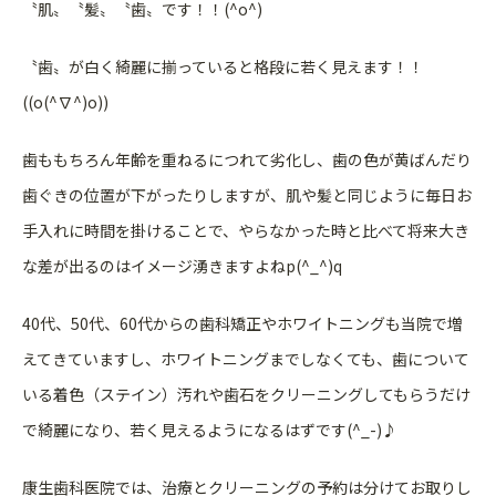
〝肌〟〝髪〟〝歯〟です！！(^o^)
〝歯〟が白く綺麗に揃っていると格段に若く見えます！！
((o(^∇^)o))
歯ももちろん年齢を重ねるにつれて劣化し、歯の色が黄ばんだり
歯ぐきの位置が下がったりしますが、肌や髪と同じように毎日お
手入れに時間を掛けることで、やらなかった時と比べて将来大き
な差が出るのはイメージ湧きますよねp(^_^)q
40代、50代、60代からの歯科矯正やホワイトニングも当院で増
えてきていますし、ホワイトニングまでしなくても、歯について
いる着色（ステイン）汚れや歯石をクリーニングしてもらうだけ
で綺麗になり、若く見えるようになるはずです(^_-)♪
康生歯科医院では、治療とクリーニングの予約は分けてお取りし