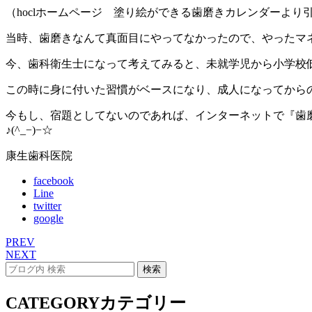
（hoclホームページ 塗り絵ができる歯磨きカレンダーより
当時、歯磨きなんて真面目にやってなかったので、やったマネで
今、歯科衛生士になって考えてみると、未就学児から小学校
この時に身に付いた習慣がベースになり、成人になってからの虫
今もし、宿題としてないのであれば、インターネットで『歯
♪(^_−)−☆
康生歯科医院
facebook
Line
twitter
google
PREV
NEXT
CATEGORY
カテゴリー