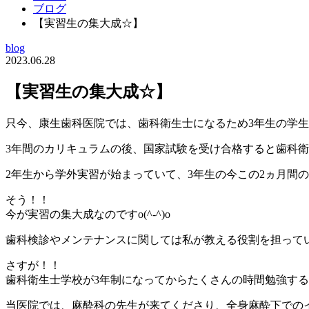
ブログ
【実習生の集大成☆】
blog
2023.06.28
【実習生の集大成☆】
只今、康生歯科医院では、歯科衛生士になるため3年生の学生
3年間のカリキュラムの後、国家試験を受け合格すると歯科衛生
2年生から学外実習が始まっていて、3年生の今この2ヵ月間
そう！！
今が実習の集大成なのですo(^-^)o
歯科検診やメンテナンスに関しては私が教える役割を担っている
さすが！！
歯科衛生士学校が3年制になってからたくさんの時間勉強す
当医院では、麻酔科の先生が来てくださり、全身麻酔下でのイ