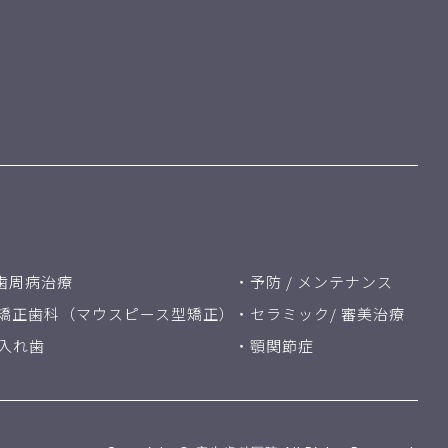
歯周病治療
・予防 / メンテナンス
矯正歯科（マウスピース型矯正）
・セラミック/ 審美治療
入れ歯
・顎関節症