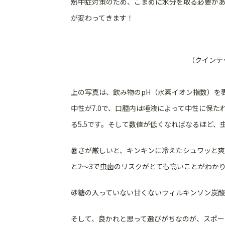
熱中症対策のため、こまめに水分を取る必要が
が変わってきます！
（クインテ
上の写真は、飲み物のpH（水素イオン指数）を
中性が7.0で、口腔内は唾液によって中性に保た
る5.5です。そして数値が低くなればなるほど、
暑さが厳しいと、キンキンに冷えたシュワッと爽
と2〜3で虫歯のリスクがとても高いことがわか
砂糖の入っていない甘くないウィルキンソン炭酸水で
そして、良かれと思って選びがちなのが、スポー